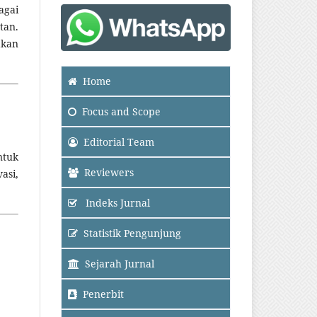
agai
tan.
akan
Home
Focus
and Scope
Editorial Team
ntuk
Reviewers
asi,
Indeks Jurnal
Statistik Pengunjung
Sejarah Jurnal
Penerbit