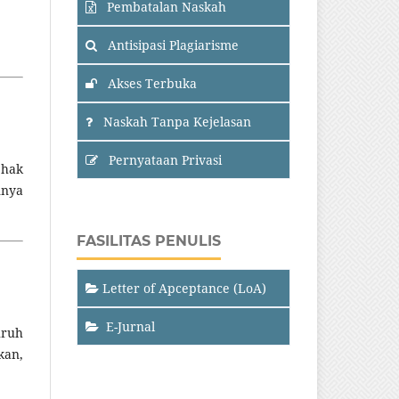
Pembatalan Naskah
Antisipasi Plagiarisme
Akses Terbuka
Naskah Tanpa Kejelasan
Pernyataan Privasi
 hak
nnya
FASILITAS PENULIS
Letter of Apceptance (LoA)
E-Jurnal
uruh
kan,